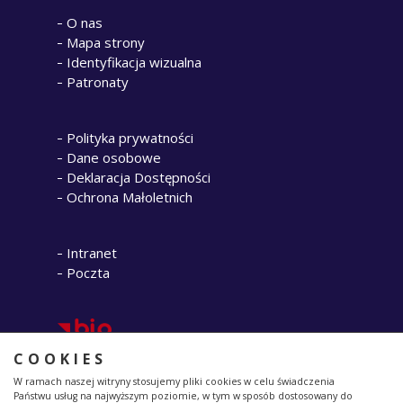
O nas
Mapa strony
Identyfikacja wizualna
Patronaty
Polityka prywatności
Dane osobowe
Deklaracja Dostępności
Ochrona Małoletnich
Intranet
Poczta
COOKIES
W ramach naszej witryny stosujemy pliki cookies w celu świadczenia
Państwu usług na najwyższym poziomie, w tym w sposób dostosowany do