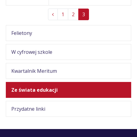
1
2
3
Felietony
W cyfrowej szkole
Kwartalnik Meritum
Ze świata edukacji
Przydatne linki