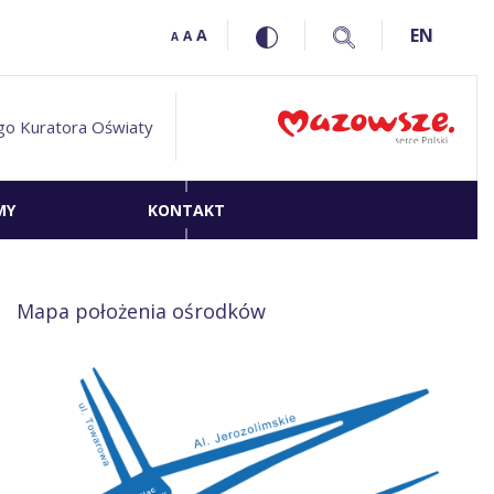
EN
A
A
A
go Kuratora Oświaty
MY
KONTAKT
Mapa położenia ośrodków