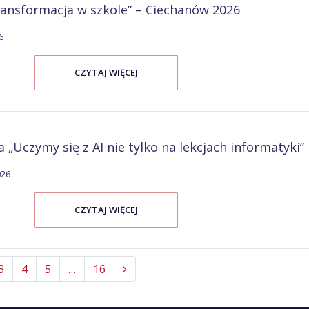
ransformacja w szkole” – Ciechanów 2026
6
CZYTAJ WIĘCEJ
„Uczymy się z AI nie tylko na lekcjach informatyki”
026
CZYTAJ WIĘCEJ
3
4
5
…
16