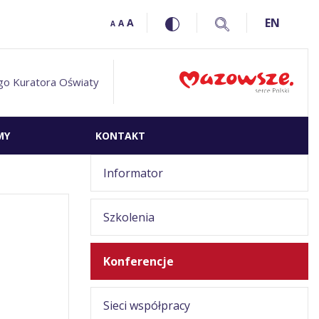
EN
A
A
A
go Kuratora Oświaty
MY
KONTAKT
Informator
Szkolenia
Konferencje
Sieci współpracy