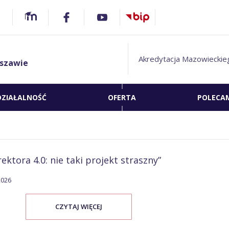
Akredytacja Mazowieckie
szawie
DZIAŁALNOŚĆ
OFERTA
POLECA
tora 4.0: nie taki projekt straszny”
2026
CZYTAJ WIĘCEJ