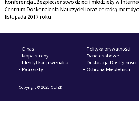
Konferencja „Bezpieczeństwo dzieci i młodzieży w Inter
Centrum Doskonalenia Nauczycieli oraz doradcą metodycz
listopada 2017 roku
O nas
Polityka prywatności
Mapa strony
Dane osobowe
Identyfikacja wizualna
Deklaracja Dostępności
Patronaty
Ochrona Małoletnich
Copyright © 2025 OEIIZK