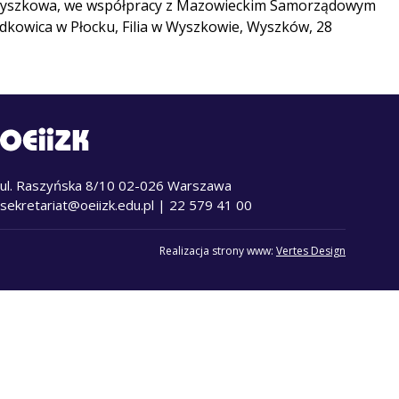
trz Wyszkowa, we współpracy z Mazowieckim Samorządowym
kowica w Płocku, Filia w Wyszkowie, Wyszków, 28
ul. Raszyńska 8/10 02-026 Warszawa
sekretariat@oeiizk.edu.pl
| 22 579 41 00
Realizacja strony www:
Vertes Design