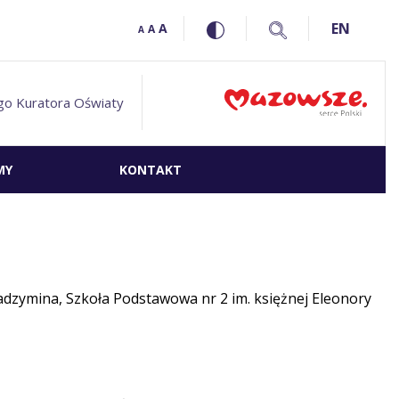
EN
A
A
A
go Kuratora Oświaty
MY
KONTAKT
Radzymina, Szkoła Podstawowa nr 2 im. księżnej Eleonory