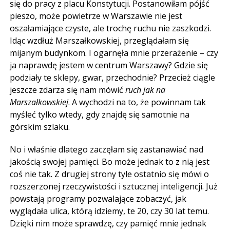
się do pracy z placu Konstytucji. Postanowiłam pójść
pieszo, może powietrze w Warszawie nie jest
oszałamiające czyste, ale trochę ruchu nie zaszkodzi.
Idąc wzdłuż Marszałkowskiej, przeglądałam się
mijanym budynkom. I ogarnęła mnie przerażenie – czy
ja naprawdę jestem w centrum Warszawy? Gdzie się
podziały te sklepy, gwar, przechodnie? Przecież ciągle
jeszcze zdarza się nam mówić
ruch jak na
Marszałkowskiej
. A wychodzi na to, że powinnam tak
myśleć tylko wtedy, gdy znajdę się samotnie na
górskim szlaku.
No i właśnie dlatego zaczęłam się zastanawiać nad
jakością swojej pamięci. Bo może jednak to z nią jest
coś nie tak. Z drugiej strony tyle ostatnio się mówi o
rozszerzonej rzeczywistości i sztucznej inteligencji. Już
powstają programy pozwalające zobaczyć, jak
wyglądała ulica, którą idziemy, te 20, czy 30 lat temu.
Dzięki nim może sprawdzę, czy pamięć mnie jednak