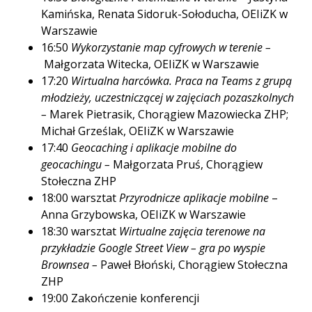
Kamińska, Renata Sidoruk-Sołoducha, OEIiZK w
Warszawie
16:50
Wykorzystanie map cyfrowych w terenie –
Małgorzata Witecka, OEIiZK w Warszawie
17:20
Wirtualna harcówka. Praca na Teams z grupą
młodzieży, uczestniczącej w zajęciach pozaszkolnych
–
Marek Pietrasik, Chorągiew Mazowiecka ZHP;
Michał Grześlak, OEIiZK w Warszawie
17:40
Geocaching i aplikacje mobilne do
geocachingu –
Małgorzata Pruś, Chorągiew
Stołeczna ZHP
18:00 warsztat
Przyrodnicze aplikacje mobilne
–
Anna Grzybowska, OEIiZK w Warszawie
18:30 warsztat
Wirtualne zajęcia terenowe na
przykładzie Google Street View – gra po wyspie
Brownsea –
Paweł Błoński, Chorągiew Stołeczna
ZHP
19:00 Zakończenie konferencji