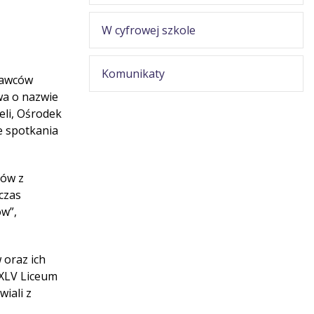
W cyfrowej szkole
Komunikaty
wawców
ywa o nazwie
li, Ośrodek
e spotkania
iów z
czas
ów”,
 oraz ich
 XLV Liceum
iali z