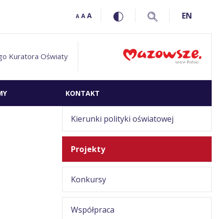
EN
A
A
A
go Kuratora Oświaty
MY
KONTAKT
Kierunki polityki oświatowej
Projekty
Konkursy
Współpraca