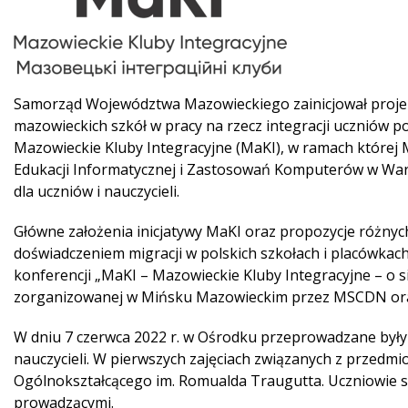
Samorząd Województwa Mazowieckiego zainicjował projek
mazowieckich szkół w pracy na rzecz integracji uczniów po
Mazowieckie Kluby Integracyjne (MaKI), w ramach które
Edukacji Informatycznej i Zastosowań Komputerów w War
dla uczniów i nauczycieli.
Główne założenia inicjatywy MaKI oraz propozycje różnych
doświadczeniem migracji w polskich szkołach i placówkac
konferencji „MaKI – Mazowieckie Kluby Integracyjne – o si
zorganizowanej w Mińsku Mazowieckim przez MSCDN ora
W dniu 7 czerwca 2022 r. w Ośrodku przeprowadzane były p
nauczycieli. W pierwszych zajęciach związanych z przedmi
Ogólnokształcącego im. Romualda Traugutta. Uczniowie sa
prowadzącymi.