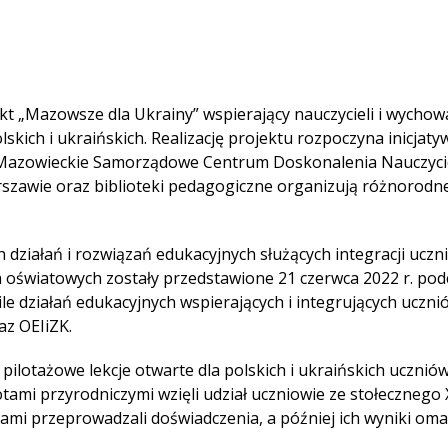
t „Mazowsze dla Ukrainy” wspierający nauczycieli i wycho
lskich i ukraińskich. Realizację projektu rozpoczyna inicjat
j Mazowieckie Samorządowe Centrum Doskonalenia Nauczycie
szawie oraz biblioteki pedagogiczne organizują różnorodn
 działań i rozwiązań edukacyjnych służących integracji uczn
h oświatowych zostały przedstawione 21 czerwca 2022 r. pod
le działań edukacyjnych wspierających i integrujących uczni
z OEIiZK.
ilotażowe lekcje otwarte dla polskich i ukraińskich uczniów
otami przyrodniczymi wzięli udział uczniowie ze stołecznego
mi przeprowadzali doświadczenia, a później ich wyniki omaw