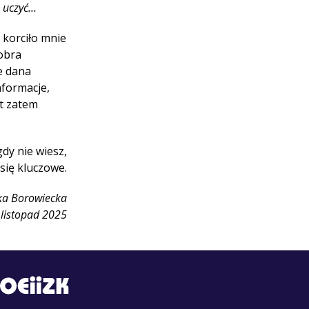
ę uczyć…
 korciło mnie
obra
e dana
nformacje,
st zatem
gdy nie wiesz,
się kluczowe.
ka Borowiecka
listopad 2025