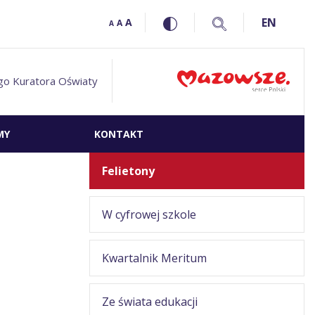
EN
A
A
A
go Kuratora Oświaty
MY
KONTAKT
Felietony
W cyfrowej szkole
Kwartalnik Meritum
Ze świata edukacji