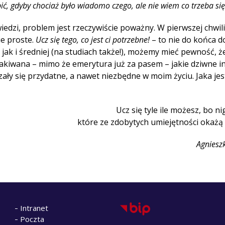
bić, gdyby chociaż było wiadomo czego, ale nie wiem co trzeba si
dzi, problem jest rzeczywiście poważny. W pierwszej chwili
kie proste.
Ucz się tego, co jest ci potrzebne!
– to nie do końca d
ak i średniej (na studiach także!), możemy mieć pewność, ż
kakiwana – mimo że emerytura już za pasem – jakie dziwne i
zały się przydatne, a nawet niezbędne w moim życiu. Jaka je
Ucz się tyle ile możesz, bo ni
które ze zdobytych umiejętności okażą 
Agniesz
Intranet
Poczta