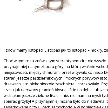
I znów mamy listopad. Listopad jak to listopad – mokry, z
Choć w tym roku znów z tym stereotypem ciut nie wyszło.
przynajmniej na tym zboczu góry, na którą właśnie wchodz
miejscowości, między chmurami prześwitywało co nieco błę
starań jeszcze październikowych i mocnych porywów listo
drzewach, i to niekoniecznie zaschnięte i zbrązowiałe. Czę
czasu jak czerwony płomień błysną liście na dębie lub jas
widziałam jeszcze zielone liście, i nie, nie mam na myśli ty
zbierać grzyby! A przynajmniej można było do niedawna, b
zaparkowane przy ulicach samochody. A w poniedziałek s