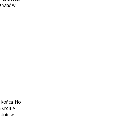
ziwiać w
j końca. No
Króli. A
atnio w