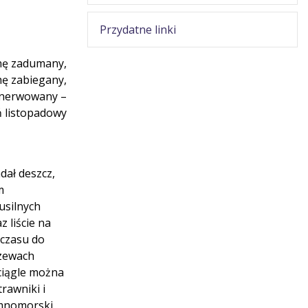
Przydatne linki
nę zadumany,
hę zabiegany,
enerwowany –
ń listopadowy
dał deszcz,
m
usilnych
 liście na
 czasu do
rzewach
 ciągle można
rawniki i
emnomorski