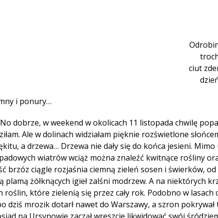
Odrobi
troc
ciut zd
dzie
imny i ponury…
 No dobrze, w weekend w okolicach 11 listopada chwilę popa
iłam. Ale w dolinach widziałam pięknie rozświetlone słońce
kitu, a drzewa… Drzewa nie dały się do końca jesieni. Mimo 
padowych wiatrów wciąż można znaleźć kwitnące rośliny oraz
ść brzóz ciągle rozjaśnia ciemną zieleń sosen i świerków, od
ną plamą żółknących igieł zalśni modrzew. A na niektórych k
ch roślin, które zielenią się przez cały rok. Podobno w lasach
o dziś mrozik dotarł nawet do Warszawy, a szron pokrywał t
ąsiad na Ursynowie zaczął wreszcie likwidować swój śródzi