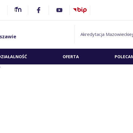
Akredytacja Mazowieckie
szawie
DZIAŁALNOŚĆ
OFERTA
POLECA
y