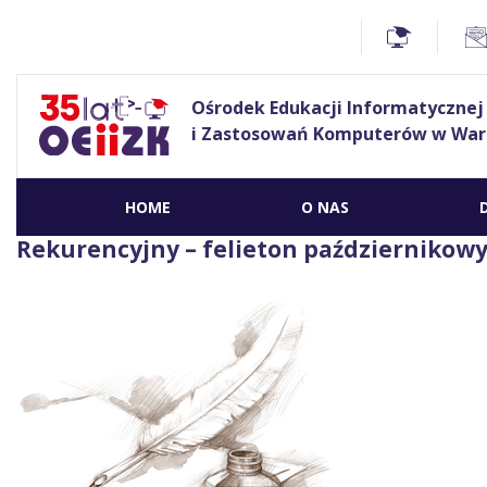
Ośrodek Edukacji Informatycznej
i Zastosowań Komputerów w War
HOME
O NAS
Rekurencyjny – felieton październikow