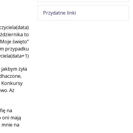
Przydatne linki
zyciela(data)
aździernika to
 Moje święto”
ym przypadku
ciela(data+1)
ę jakbym żyła
odhaczone,
j. Konkursy
owo. Aż
fię na
o oni mają
e mnie na