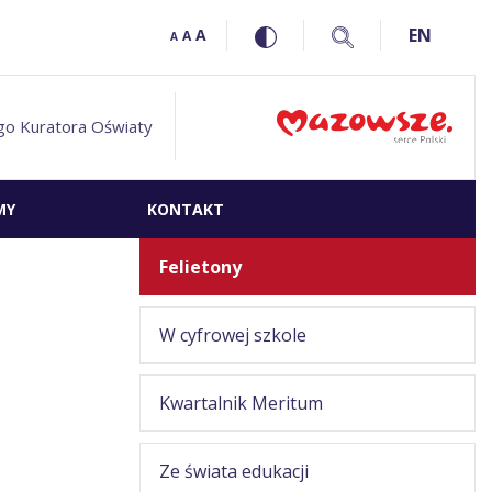
EN
A
A
A
go Kuratora Oświaty
MY
KONTAKT
Felietony
W cyfrowej szkole
Kwartalnik Meritum
Ze świata edukacji