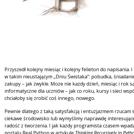
Przyszedł kolejny miesiąc i kolejny felieton do napisania.
w takim nieustającym „Dniu Świstaka”: pobudka, śniadanie
zakupy – jak zwykle. Może nie każdy dzień, miesiąc i rok s
informatyczne dla uczniów – jak co roku, kursy i sieci ws
chciałoby się zrobić coś innego, nowego.
Pewnie dlatego z taką satysfakcją i entuzjazmem rzucam s
ciekawe środowisko lub wymyślimy naprawdę interesujące 
radość z tworzenia. I jak każdy programista czasem wpadam
portalu Real Python w artykule
Thinking Recursively in Pyth