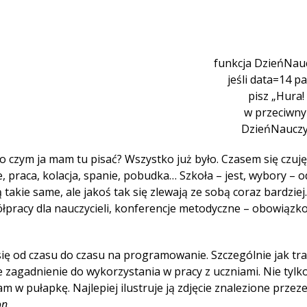
funkcja DzieńNauc
jeśli data=14 p
pisz „Hura!
w przeciwn
DzieńNauczy
 I o czym ja mam tu pisać? Wszystko już było. Czasem się czuj
, praca, kolacja, spanie, pobudka… Szkoła – jest, wybory – 
ą takie same, ale jakoś tak się zlewają ze sobą coraz bardzie
półpracy dla nauczycieli, konferencje metodyczne – obowiązk
ię od czasu do czasu na programowanie. Szczególnie jak tra
zagadnienie do wykorzystania w pracy z uczniami. Nie tylk
 w pułapkę. Najlepiej ilustruje ją zdjęcie znalezione przez
on
.