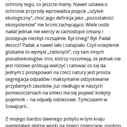
ochrony tego, co jeszcze mamy. Nawet ustawa o
ochronie przyrody wprowadza pojęcie „użytek
ekologiczny”, choć jego definicja jako „pozostałości
ekosystemów” nie brzmi zachęcająco. Wiele osób
nadal jednak nie wierzy w zachodzące zmiany i
postępuje niezbyt rozsądnie. Był śnieg? Był. Padał
deszcz? Padał, a nawet lało i zatapiało. Czyli ocieplenie
globalne to wymysł „zielonych”, czy tam innych
pseudoekologów. Inni, którzy rozumieją, że jednak nie
jest różowo próbują walczyć i ratować co się da.
Jednym z postępowań na rzecz natury jest prosta
segregacja odpadów i maksymalne odzyskiwanie
przydatnych zasobów. Już niedługo w naszych
pomieszczeniach na śmieci ma się pojawić kolejny
pojemnik – na odpady odzieżowe. Tymczasem w
Szwajcarii…
Z mojego bardzo dawnego pobytu w tym kraju
pamiętałam płatne worki na śmieci zmieszane, osobno