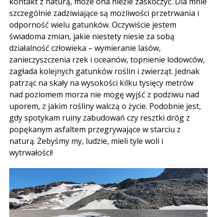
kontakt z naturą, może ona nieźle zaskoczyć. Dla mnie
szczególnie zadziwiające są możliwości przetrwania i
odporność wielu gatunków. Oczywiście jestem
świadoma zmian, jakie niestety niesie za sobą
działalność człowieka – wymieranie lasów,
zanieczyszczenia rzek i oceanów, topnienie lodowców,
zagłada kolejnych gatunków roślin i zwierząt. Jednak
patrząc na skały na wysokości kilku tysięcy metrów
nad poziomem morza nie mogę wyjść z podziwu nad
uporem, z jakim rośliny walczą o życie. Podobnie jest,
gdy spotykam ruiny zabudowań czy resztki dróg z
popękanym asfaltem przegrywające w starciu z
naturą. Żebyśmy my, ludzie, mieli tyle woli i
wytrwałości!