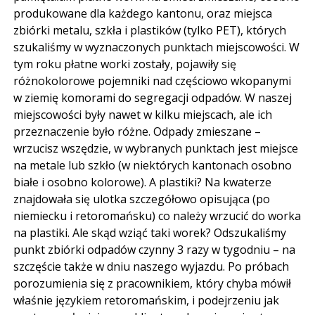
produkowane dla każdego kantonu, oraz miejsca
zbiórki metalu, szkła i plastików (tylko PET), których
szukaliśmy w wyznaczonych punktach miejscowości. W
tym roku płatne worki zostały, pojawiły się
różnokolorowe pojemniki nad częściowo wkopanymi
w ziemię komorami do segregacji odpadów. W naszej
miejscowości były nawet w kilku miejscach, ale ich
przeznaczenie było różne. Odpady zmieszane –
wrzucisz wszędzie, w wybranych punktach jest miejsce
na metale lub szkło (w niektórych kantonach osobno
białe i osobno kolorowe). A plastiki? Na kwaterze
znajdowała się ulotka szczegółowo opisująca (po
niemiecku i retoromańsku) co należy wrzucić do worka
na plastiki. Ale skąd wziąć taki worek? Odszukaliśmy
punkt zbiórki odpadów czynny 3 razy w tygodniu – na
szczęście także w dniu naszego wyjazdu. Po próbach
porozumienia się z pracownikiem, który chyba mówił
właśnie językiem retoromańskim, i podejrzeniu jak