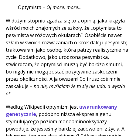
Optymista –
Oj może, może…
W dużym stopniu zgadza się to z opinią, jaka krążyła
wśród moich znajomych ze szkoły, że „optymista to
pesymista w różowych okularach”. Osobiście nawet
szłam w swoich rozważaniach o krok dalej i pesymistę
traktowałam jako osobę, która patrzy realistycznie na
życie. Dodatkowo, jako urodzona pesymistka,
stwierdzam, że optymiści muszą być bardzo smutni,
bo nigdy nie mogą zostać pozytywnie zaskoczeni
przez okoliczności. A ja owszem! Co i rusz coś mnie
zaskakuje –
no nie, myślałam że to się nie uda, a wyszło
ok
.
Według Wikipedii optymizm jest
uwarunkowany
genetycznie
, podobno niższa ekspresja genu
stymulującego poziom monoaminooksydazy
powoduje, że jesteśmy bardziej zadowoleni z życia. A
jak mamy ten gen zbyt aktywny? Cóż musimy sobie