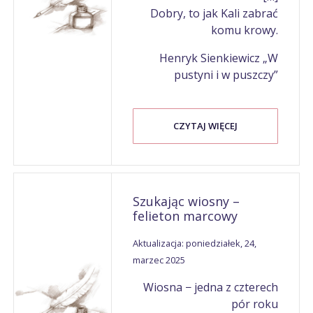
Dobry, to jak Kali zabrać
komu krowy.
Henryk Sienkiewicz „W
pustyni i w puszczy”
CZYTAJ WIĘCEJ
Szukając wiosny –
felieton marcowy
Aktualizacja: poniedziałek, 24,
marzec 2025
Wiosna − jedna z czterech
pór roku