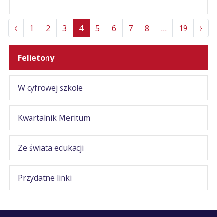
1
2
3
4
5
6
7
8
…
19
Felietony
W cyfrowej szkole
Kwartalnik Meritum
Ze świata edukacji
Przydatne linki