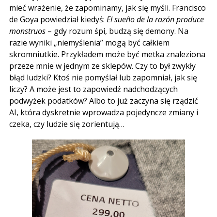
mieć wrażenie, że zapominamy, jak się myśli. Francisco
de Goya powiedział kiedyś:
El sueño de la razón produce
monstruos
– gdy rozum śpi, budzą się demony. Na
razie wyniki „niemyślenia” mogą być całkiem
skromniutkie. Przykładem może być metka znaleziona
przeze mnie w jednym ze sklepów. Czy to był zwykły
błąd ludzki? Ktoś nie pomyślał lub zapomniał, jak się
liczy? A może jest to zapowiedź nadchodzących
podwyżek podatków? Albo to już zaczyna się rządzić
AI, która dyskretnie wprowadza pojedyncze zmiany i
czeka, czy ludzie się zorientują…