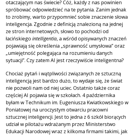
otaczającym nas świecie? Cóż, każdy z nas powinien
spróbować odpowiedzieć na te pytania. Zanim jednak
to zrobimy, warto przypomnieć sobie znaczenie słowa
inteligencja. Zgodnie z definicją znalezioną na jednej
ze stron internetowych, słowo to pochodzi od
łacińskiego
intelligentia
, a wśród opisywanych znaczeń
pojawiają się określenia „sprawność umysłowa” oraz
„umiejętność polegająca na rozumieniu danych
sytuacji”. Czy zatem AI jest rzeczywiście inteligentna?
Chociaż pytań i wątpliwości związanych ze sztuczną
inteligencją jest bardzo dużo, to wydaje się, że świat
nie pozwoli nam od niej uciec. Ostatnio także coraz
częściej AI pojawia się w szkołach. 4 października
byłam w Technikum im. Eugeniusza Kwiatkowskiego w
Poniatowej na uroczystym otwarciu pracowni
sztucznej inteligencji. Jest to jedna z 6 szkół biorących
udział w pilotażu wdrażanym przez Ministerstwo
Edukacji Narodowej wraz z kilkoma firmami takimi, jak