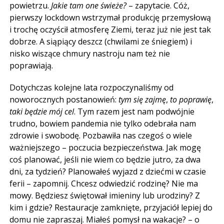
powietrzu.
Jakie tam one świeże?
– zapytacie. Cóż,
pierwszy lockdown wstrzymał produkcję przemysłową
i trochę oczyścił atmosferę Ziemi, teraz już nie jest tak
dobrze. A siąpiący deszcz (chwilami ze śniegiem) i
nisko wiszące chmury nastroju nam też nie
poprawiają.
Dotychczas kolejne lata rozpoczynaliśmy od
noworocznych postanowień:
tym się zajmę
,
to poprawię
,
taki będzie mój cel
. Tym razem jest nam podwójnie
trudno, bowiem pandemia nie tylko odebrała nam
zdrowie i swobodę. Pozbawiła nas czegoś o wiele
ważniejszego – poczucia bezpieczeństwa. Jak mogę
coś planować, jeśli nie wiem co będzie jutro, za dwa
dni, za tydzień? Planowałeś wyjazd z dziećmi w czasie
ferii – zapomnij. Chcesz odwiedzić rodzinę? Nie ma
mowy. Będziesz świętował imieniny lub urodziny? Z
kim i gdzie? Restauracje zamknięte, przyjaciół lepiej do
domu nie zapraszaj. Miałeś pomysł na wakacje? – o