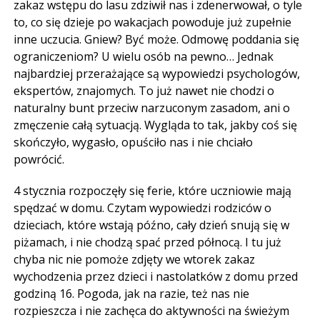
zakaz wstępu do lasu zdziwił nas i zdenerwował, o tyle
to, co się dzieje po wakacjach powoduje już zupełnie
inne uczucia. Gniew? Być może. Odmowę poddania się
ograniczeniom? U wielu osób na pewno… Jednak
najbardziej przerażające są wypowiedzi psychologów,
ekspertów, znajomych. To już nawet nie chodzi o
naturalny bunt przeciw narzuconym zasadom, ani o
zmęczenie całą sytuacją. Wygląda to tak, jakby coś się
skończyło, wygasło, opuściło nas i nie chciało
powrócić.
4 stycznia rozpoczęły się ferie, które uczniowie mają
spędzać w domu. Czytam wypowiedzi rodziców o
dzieciach, które wstają późno, cały dzień snują się w
piżamach, i nie chodzą spać przed północą. I tu już
chyba nic nie pomoże zdjęty we wtorek zakaz
wychodzenia przez dzieci i nastolatków z domu przed
godziną 16. Pogoda, jak na razie, też nas nie
rozpieszcza i nie zachęca do aktywności na świeżym