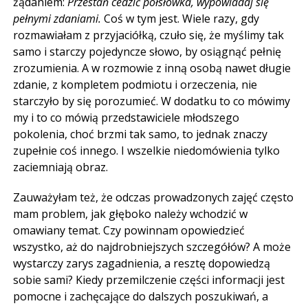
żądaniem:
Przestań cedzić półsłówka, wypowiadaj się
pełnymi zdaniami.
Coś w tym jest. Wiele razy, gdy
rozmawiałam z przyjaciółką, czuło się, że myślimy tak
samo i starczy pojedyncze słowo, by osiągnąć pełnię
zrozumienia. A w rozmowie z inną osobą nawet długie
zdanie, z kompletem podmiotu i orzeczenia, nie
starczyło by się porozumieć. W dodatku to co mówimy
my i to co mówią przedstawiciele młodszego
pokolenia, choć brzmi tak samo, to jednak znaczy
zupełnie coś innego. I wszelkie niedomówienia tylko
zaciemniają obraz.
Zauważyłam też, że odczas prowadzonych zajęć często
mam problem, jak głęboko należy wchodzić w
omawiany temat. Czy powinnam opowiedzieć
wszystko, aż do najdrobniejszych szczegółów? A może
wystarczy zarys zagadnienia, a resztę dopowiedzą
sobie sami? Kiedy przemilczenie części informacji jest
pomocne i zachęcające do dalszych poszukiwań, a