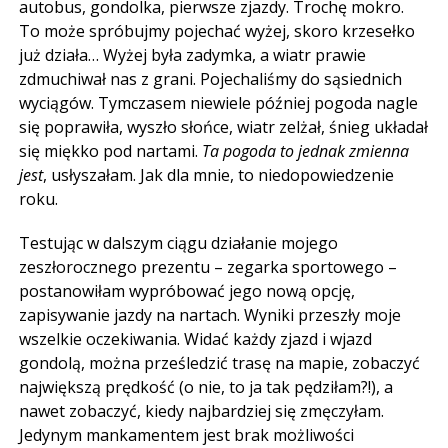
autobus, gondolka, pierwsze zjazdy. Trochę mokro.
To może spróbujmy pojechać wyżej, skoro krzesełko
już działa… Wyżej była zadymka, a wiatr prawie
zdmuchiwał nas z grani. Pojechaliśmy do sąsiednich
wyciągów. Tymczasem niewiele później pogoda nagle
się poprawiła, wyszło słońce, wiatr zelżał, śnieg układał
się miękko pod nartami.
Ta pogoda to jednak zmienna
jest
, usłyszałam. Jak dla mnie, to niedopowiedzenie
roku.
Testując w dalszym ciągu działanie mojego
zeszłorocznego prezentu – zegarka sportowego –
postanowiłam wypróbować jego nową opcję,
zapisywanie jazdy na nartach. Wyniki przeszły moje
wszelkie oczekiwania. Widać każdy zjazd i wjazd
gondolą, można prześledzić trasę na mapie, zobaczyć
największą prędkość (o nie, to ja tak pędziłam?!), a
nawet zobaczyć, kiedy najbardziej się zmęczyłam.
Jedynym mankamentem jest brak możliwości