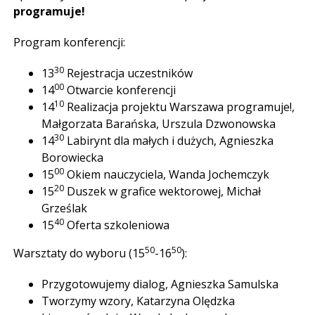
programuje!
Program konferencji:
30
13
Rejestracja uczestników
00
14
Otwarcie konferencji
10
14
Realizacja projektu Warszawa programuje!,
Małgorzata Barańska, Urszula Dzwonowska
30
14
Labirynt dla małych i dużych, Agnieszka
Borowiecka
00
15
Okiem nauczyciela, Wanda Jochemczyk
20
15
Duszek w grafice wektorowej, Michał
Grześlak
40
15
Oferta szkoleniowa
50
50
Warsztaty do wyboru (15
-16
):
Przygotowujemy dialog, Agnieszka Samulska
Tworzymy wzory, Katarzyna Olędzka