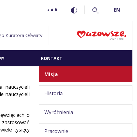
EN
A
A
A
go Kuratora Oświaty
MY
KONTAKT
Misja
 nauczycieli
Historia
e nauczycieli
Wyróżnienia
ęwzięciach o
h zastosowań
wiele tysięcy
Pracownie