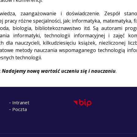
tów i konferencji.
wiedza, zaangażowanie i doświadczenie. Zespół stan
jej pracy różne specjalności, jak: informatyka, matematyka, f
yroda, biologia, bibliotekoznawstwo itd. Są autorami pr
ia informatyki, technologii informacyjnej i zajęć ko
a nauczycieli, kilkudziesięciu książek, niezliczonej licz
ikatowe metody nauczania wspomaganego technologią infor
snych technologii.
:
Nadajemy nową wartość uczeniu się i nauczaniu
.
Intranet
Poczta