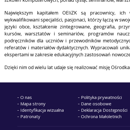
szkoleń komputerowych, ponad tysiąc seminariów, warszta
Największym kapitałem OEIiZK są pracownicy, ich 
wykwalifikowani specjaliści, pasjonaci, którzy łączą w swo
języki obce, kształcenie zintegrowane, geografia, prz
kursów, warsztatów i seminariów, programów nauczan
podręczników dla uczniów i przewodników metodycznych dl
referatów i materiałów dydaktycznych. Wypracowali un
ekspertami w zakresie edukacyjnych zastosowań nowocze
Dzięki nim od wielu lat udaje się realizować misję Ośrodka
O nas
Polityka prywatności
Mapa strony
Dane osobowe
Identyfikacja wizualna
Deklaracja Dostępności
Patronaty
Ochrona Małoletnich