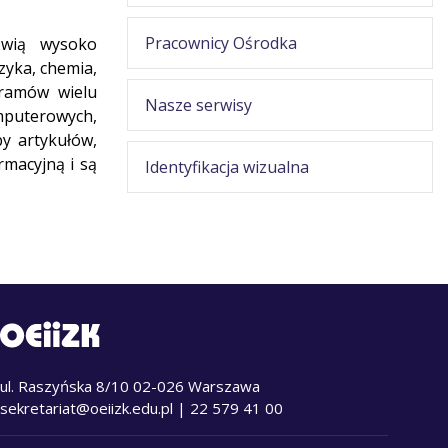
Pracownicy Ośrodka
owią wysoko
izyka, chemia,
ogramów wielu
Nasze serwisy
mputerowych,
by artykułów,
macyjną i są
Identyfikacja wizualna
ul. Raszyńska 8/10 02-026 Warszawa
sekretariat@oeiizk.edu.pl
| 22 579 41 00