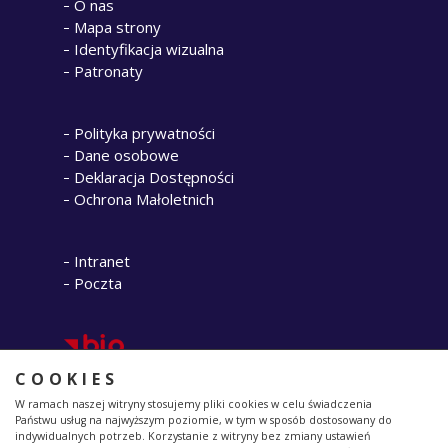
O nas
Mapa strony
Identyfikacja wizualna
Patronaty
Polityka prywatności
Dane osobowe
Deklaracja Dostępności
Ochrona Małoletnich
Intranet
Poczta
COOKIES
W ramach naszej witryny stosujemy pliki cookies w celu świadczenia
Państwu usług na najwyższym poziomie, w tym w sposób dostosowany do
indywidualnych potrzeb. Korzystanie z witryny bez zmiany ustawień