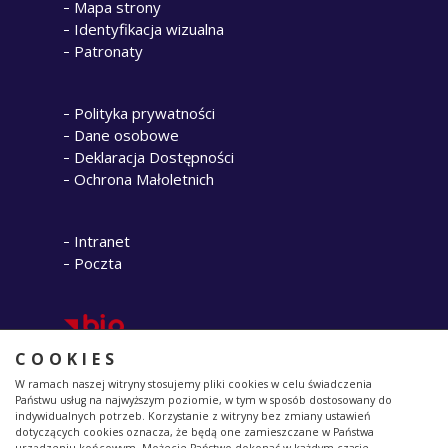
Mapa strony
Identyfikacja wizualna
Patronaty
Polityka prywatności
Dane osobowe
Deklaracja Dostępności
Ochrona Małoletnich
Intranet
Poczta
COOKIES
W ramach naszej witryny stosujemy pliki cookies w celu świadczenia
Państwu usług na najwyższym poziomie, w tym w sposób dostosowany do
indywidualnych potrzeb. Korzystanie z witryny bez zmiany ustawień
dotyczących cookies oznacza, że będą one zamieszczane w Państwa
ul. Raszyńska 8/10 02-026 Warszawa